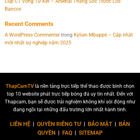
Cúp C1 Vòng Tứ Kết – Arsenal Thắng Sốc Trước Los
Bancos
Recent Comments
A WordPress Commenter
trong
Kylian Mbappé – Cập nhật
mới nhất sự nghiệp năm 2025
ThapCamTV
là nền tảng trực tiếp thể thao được bình chọn
top 10 website phát trực tiếp bóng đá uy tín nhất. Đến với
Thapcam, bạn sẽ được trải nghiệm không khí sôi động như
đang ngồi tại những đấu trường lớn nhất hành tinh.
LIÊN HỆ
|
QUYỀN RIÊNG TƯ
|
BẢO MẬT
|
BẢN
QUYỀN
|
FAQ
|
SITEMAP