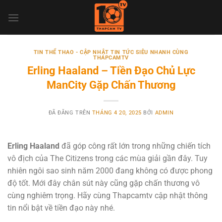
Chuyển
đến
nội
dung
TIN THỂ THAO - CẬP NHẬT TIN TỨC SIÊU NHANH CÙNG
THAPCAMTV
Erling Haaland – Tiền Đạo Chủ Lực
ManCity Gặp Chấn Thương
ĐÃ ĐĂNG TRÊN
THÁNG 4 20, 2025
BỞI
ADMIN
Erling Haaland
đã góp công rất lớn trong những chiến tích
vô địch của The Citizens trong các mùa giải gần đây. Tuy
nhiên ngôi sao sinh năm 2000 đang không có được phong
độ tốt. Mới đây chân sút này cũng gặp chấn thương vô
cùng nghiêm trọng. Hãy cùng Thapcamtv cập nhật thông
tin nổi bật về tiền đạo này nhé.