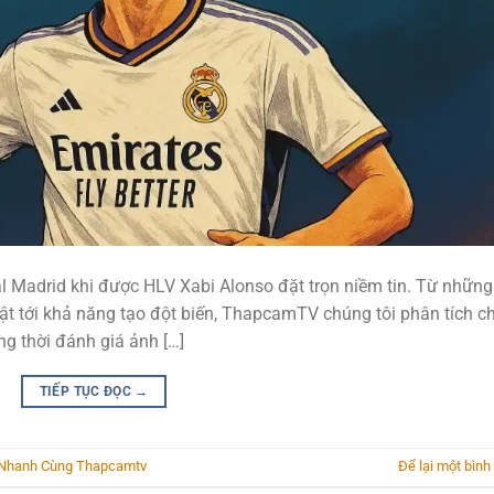
l Madrid khi được HLV Xabi Alonso đặt trọn niềm tin. Từ những
t tới khả năng tạo đột biến, ThapcamTV chúng tôi phân tích ch
ồng thời đánh giá ảnh […]
TIẾP TỤC ĐỌC
→
u Nhanh Cùng Thapcamtv
Để lại một bình