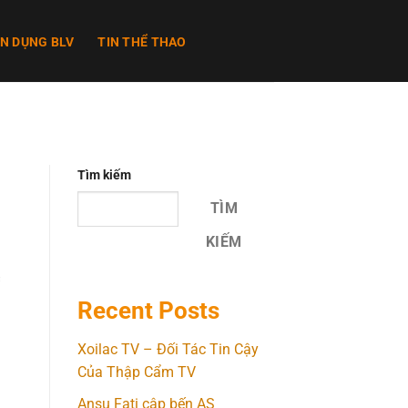
N DỤNG BLV
TIN THỂ THAO
Tìm kiếm
TÌM
KIẾM
Recent Posts
Xoilac TV – Đối Tác Tin Cậy
Của Thập Cẩm TV
Ansu Fati cập bến AS