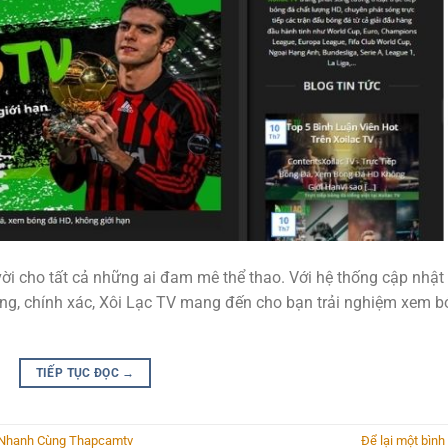
 vời cho tất cả những ai đam mê thể thao. Với hệ thống cập nhật
chóng, chính xác, Xôi Lạc TV mang đến cho bạn trải nghiệm xem 
TIẾP TỤC ĐỌC
→
u Nhanh Cùng Thapcamtv
Để lại một bình