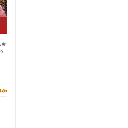
uyển
ro
 luận