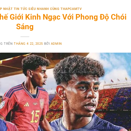
CẬP NHẬT TIN TỨC SIÊU NHANH CÙNG THAPCAMTV
hế Giới Kinh Ngạc Với Phong Độ Chói
Sáng
NG TRÊN
THÁNG 4 22, 2025
BỞI
ADMIN