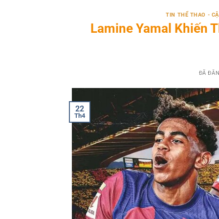
TIN THỂ THAO - 
Lamine Yamal Khiến T
ĐÃ ĐĂ
22
Th4