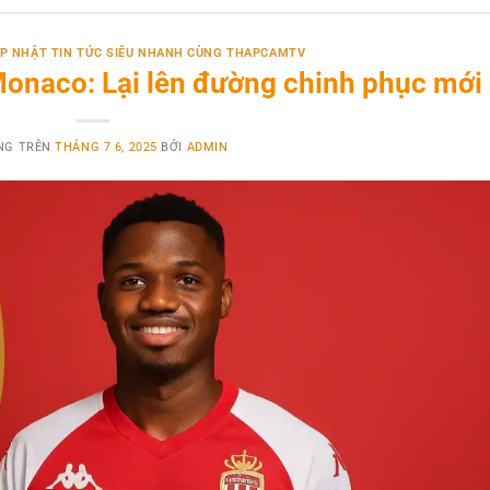
CẬP NHẬT TIN TỨC SIÊU NHANH CÙNG THAPCAMTV
Monaco: Lại lên đường chinh phục mới
NG TRÊN
THÁNG 7 6, 2025
BỞI
ADMIN