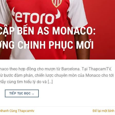
onaco theo hợp đồng cho mượn từ Barcelona. Tại ThapcamTV,
y: từ bước đàm phán, chiến lược chuyên môn của Monaco cho tới
Hãy cùng tìm hiểu lý do và […]
TIẾP TỤC ĐỌC
→
u Nhanh Cùng Thapcamtv
Để lại một bình