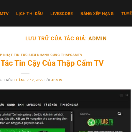
AMTV
LỊCH THI ĐẤU
LIVESCORE
BẢNG XẾP HẠNG
TUYỂ
LƯU TRỮ CỦA TÁC GIẢ:
ADMIN
CẬP NHẬT TIN TỨC SIÊU NHANH CÙNG THAPCAMTV
i Tác Tin Cậy Của Thập Cẩm TV
NG TRÊN
THÁNG 7 12, 2025
BỞI
ADMIN