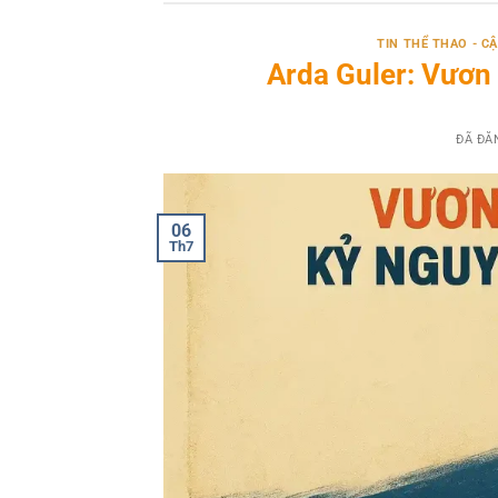
TIN THỂ THAO - 
Arda Guler: Vươn 
ĐÃ ĐĂ
06
Th7