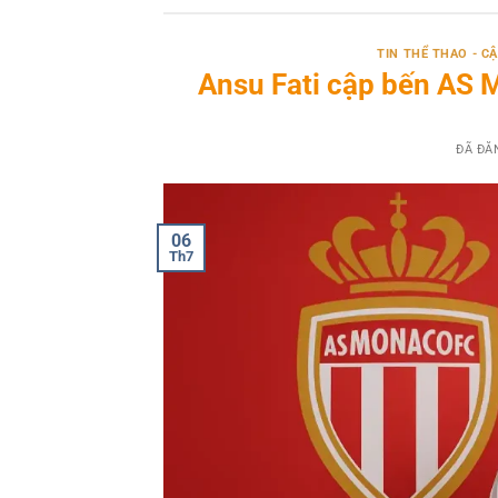
TIN THỂ THAO - 
Ansu Fati cập bến AS 
ĐÃ ĐĂ
06
Th7