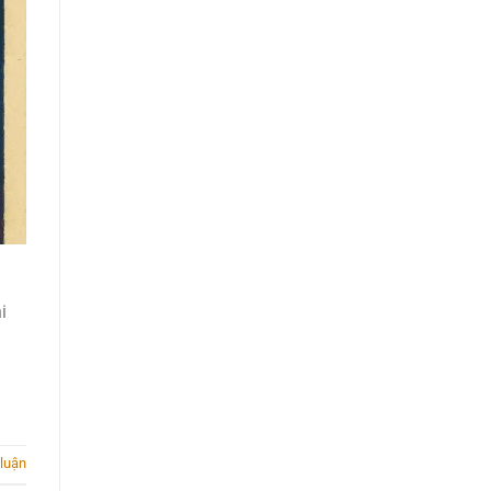
i
 luận