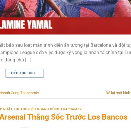
ặt báo sau loạt màn trình diễn ấn tượng tại Barcelona và đội t
hampions League đến việc được kỳ vọng là nhân tố chính tại Eu
c đáng chú […]
TIẾP TỤC ĐỌC
→
u Nhanh Cùng Thapcamtv
Để lại một bình
CẬP NHẬT TIN TỨC SIÊU NHANH CÙNG THAPCAMTV
 Arsenal Thắng Sốc Trước Los Bancos