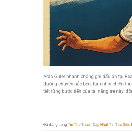
Arda Guler nhanh chóng ghi dấu ấn tại Rea
đường chuyền sắc bén, tầm nhìn chiến thuậ
tiết từng bước tiến của tài năng trẻ này, đ
Đã đăng trong
Tin Thể Thao - Cập Nhật Tin Tức Siê