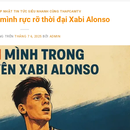
CẬP NHẬT TIN TỨC SIÊU NHANH CÙNG THAPCAMTV
mình rực rỡ thời đại Xabi Alonso
NG TRÊN
THÁNG 7 6, 2025
BỞI
ADMIN